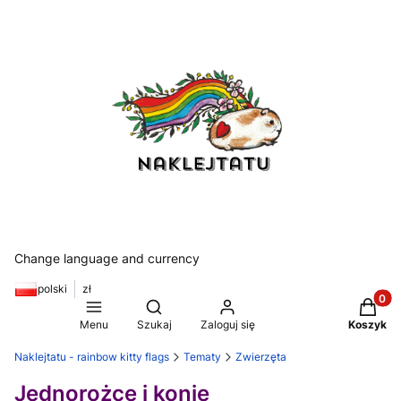
Change language and currency
polski
zł
Produkt
Otwórz wyszukiwarkę
Menu
Szukaj
Zaloguj się
Koszyk
Naklejtatu - rainbow kitty flags
Tematy
Zwierzęta
Jednorożce i konie