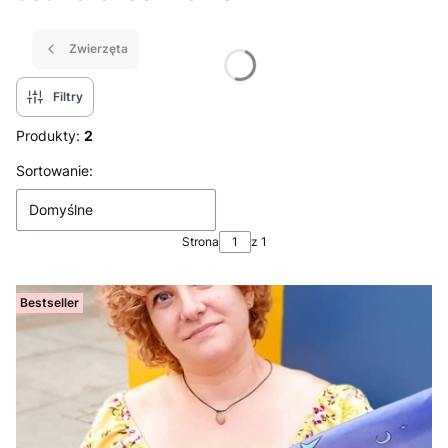
Zwierzęta
Filtry
Produkty:
2
Lista produktów
Sortowanie:
Domyślne
Strona
z 1
Bestseller