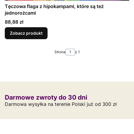
Tęczowa flaga z hipokampami, które są też
jednorożcami
Cena
88,88 zł
Zobacz produkt
Strona
z 1
Darmowe zwroty do 30 dni
Darmowa wysyłka na terenie Polski już od 300 zł