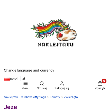
Change language and currency
polski
zł
Produkt
Otwórz wyszukiwarkę
Menu
Szukaj
Zaloguj się
Koszyk
Naklejtatu - rainbow kitty flags
Tematy
Zwierzęta
Jeże