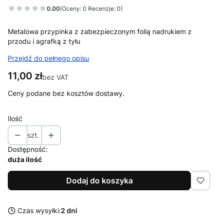
0.00
(Oceny: 0 Recenzje: 0)
Metalowa przypinka z zabezpieczonym folią nadrukiem z
przodu i agrafką z tyłu
Przejdź do pełnego opisu
Cena
11,00 zł
bez VAT
Ceny podane bez kosztów dostawy.
Ilość
szt.
Dostępność:
duża ilość
Dodaj do koszyka
Czas wysyłki:
2 dni