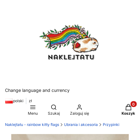
Change language and currency
polski
zł
Produkt
Otwórz wyszukiwarkę
Menu
Szukaj
Zaloguj się
Koszyk
Naklejtatu - rainbow kitty flags
Ubrania i akcesoria
Przypinki