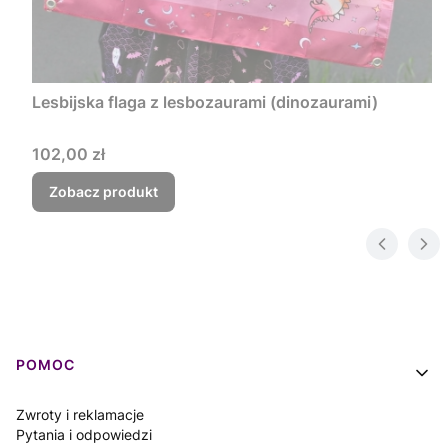
Lesbijska flaga z lesbozaurami (dinozaurami)
Cena
102,00 zł
Zobacz produkt
Linki w stopce
POMOC
Zwroty i reklamacje
Pytania i odpowiedzi