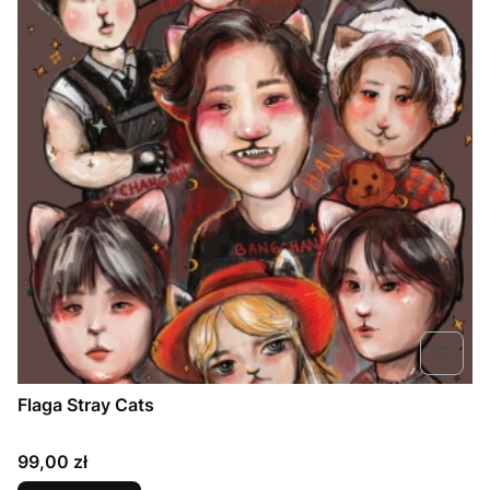
Flaga Stray Cats
Cena
99,00 zł