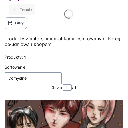
Tematy
Filtry
Produkty z autorskimi grafikami inspirowanymi Koreą
południową i kpopem
Produkty:
1
Lista produktów
Sortowanie:
Domyślne
Strona
z 1