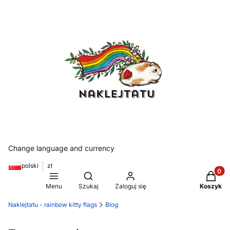
Change language and currency
polski
zł
Produkt
Otwórz wyszukiwarkę
Menu
Szukaj
Zaloguj się
Koszyk
Naklejtatu - rainbow kitty flags
Blog