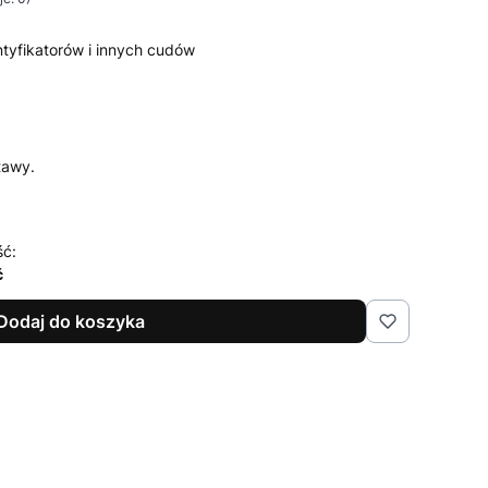
tyfikatorów i innych cudów
tawy.
ść:
ć
Dodaj do koszyka