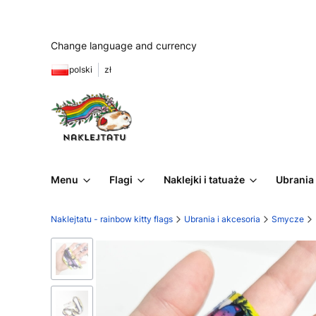
Change language and currency
polski
zł
Menu
Flagi
Naklejki i tatuaże
Ubrania 
Naklejtatu - rainbow kitty flags
Ubrania i akcesoria
Smycze