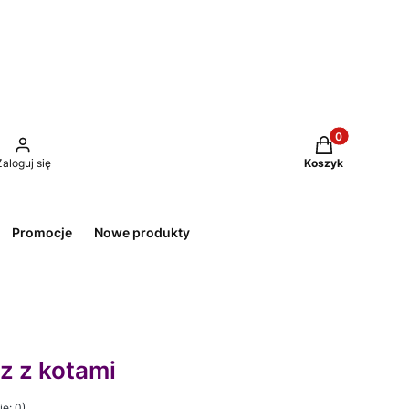
Produkty w kos
Zaloguj się
Koszyk
Promocje
Nowe produkty
z z kotami
e: 0)