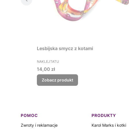
Lesbijska smycz z kotami
PRODUCENT
NAKLEJTATU
Cena
14,00 zł
Zobacz produkt
Linki w stopce
POMOC
PRODUKTY
Zwroty i reklamacje
Karol Marks i kotki