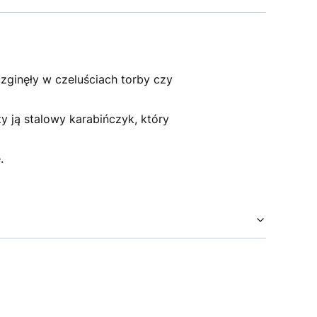
 zginęły w czeluściach torby czy
y ją stalowy karabińczyk, który
e.