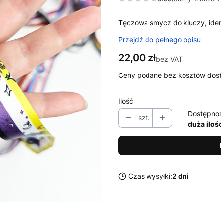
Tęczowa smycz do kluczy, iden
Przejdź do pełnego opisu
Cena
22,00 zł
bez VAT
Ceny podane bez kosztów dos
Ilość
Dostępno
szt.
duża iloś
Czas wysyłki:
2 dni