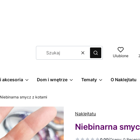
Wyczyść
Szukaj
Ulubione
i akcesoria
Dom i wnętrze
Tematy
O Naklejtatu
Niebinarna smycz z kotami
Naklejtatu
Niebinarna smyc
0.00
(Oceny: 0 Recenzj