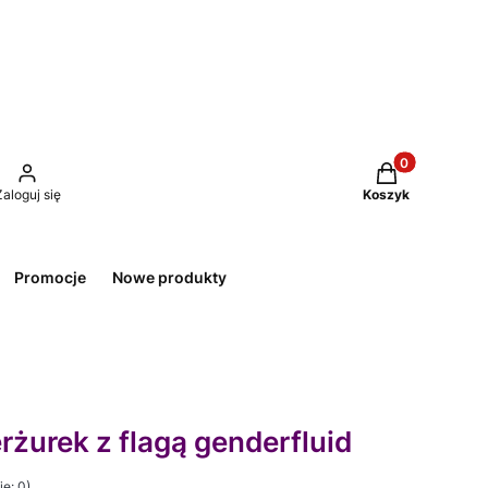
Produkty w kos
Zaloguj się
Koszyk
Promocje
Nowe produkty
żurek z flagą genderfluid
e: 0)