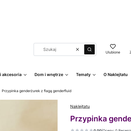
Wyczyść
Szukaj
Ulubione
i akcesoria
Dom i wnętrze
Tematy
O Naklejtatu
Przypinka genderżurek z flagą genderfluid
Naklejtatu
Przypinka gender
0.00
(Oceny: 0 Recenzj