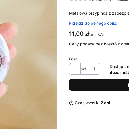
Metalowa przypinka z zabezpie
Przejdź do pełnego opisu
Cena
11,00 zł
bez VAT
Ceny podane bez kosztów dos
Ilość
Dostępno
szt.
duża iloś
Czas wysyłki:
2 dni