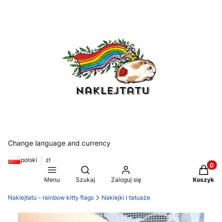
Change language and currency
polski
zł
Produkt
Otwórz wyszukiwarkę
Menu
Szukaj
Zaloguj się
Koszyk
Naklejtatu - rainbow kitty flags
Naklejki i tatuaże