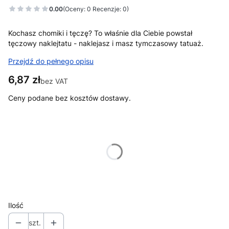
0.00
(Oceny: 0 Recenzje: 0)
Kochasz chomiki i tęczę? To właśnie dla Ciebie powstał
tęczowy naklejtatu - naklejasz i masz tymczasowy tatuaż.
Przejdź do pełnego opisu
Cena
6,87 zł
bez VAT
Ceny podane bez kosztów dostawy.
Wybierz wariant produktu:
Poszczególne warianty mogą różnić się ceną
*
Naklejki, tatuaże czy magnesy
Wybierz
Ilość
szt.