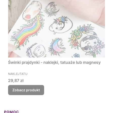
Świnki prajdynki - naklejki, tatuaże lub magnesy
PRODUCENT
NAKLEJTATU
Cena
29,87 zł
Zobacz produkt
Linki w stopce
POMOC