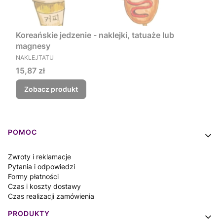
Koreańskie jedzenie - naklejki, tatuaże lub
magnesy
PRODUCENT
NAKLEJTATU
Cena
15,87 zł
Zobacz produkt
Linki w stopce
POMOC
Zwroty i reklamacje
Pytania i odpowiedzi
Formy płatności
Czas i koszty dostawy
Czas realizacji zamówienia
PRODUKTY