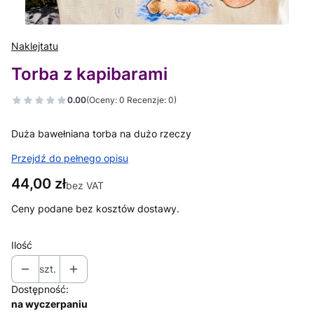
Naklejtatu
Torba z kapibarami
0.00
(Oceny: 0 Recenzje: 0)
Duża bawełniana torba na dużo rzeczy
Przejdź do pełnego opisu
Cena
44,00 zł
bez VAT
Ceny podane bez kosztów dostawy.
Ilość
szt.
Dostępność:
na wyczerpaniu