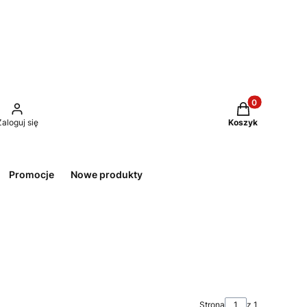
Produkty w kos
Zaloguj się
Koszyk
Promocje
Nowe produkty
Strona
z 1