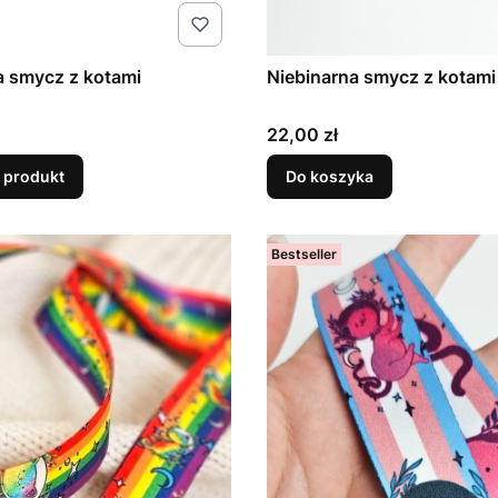
a smycz z kotami
Niebinarna smycz z kotami
Cena
22,00 zł
 produkt
Do koszyka
Bestseller