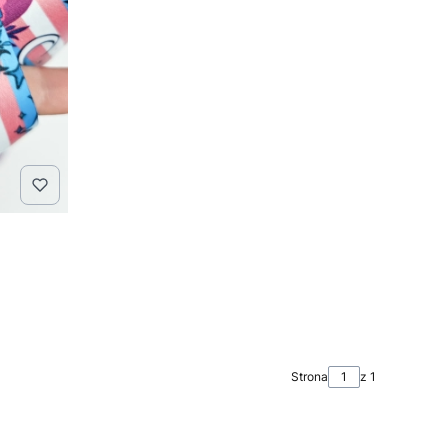
Strona
z 1