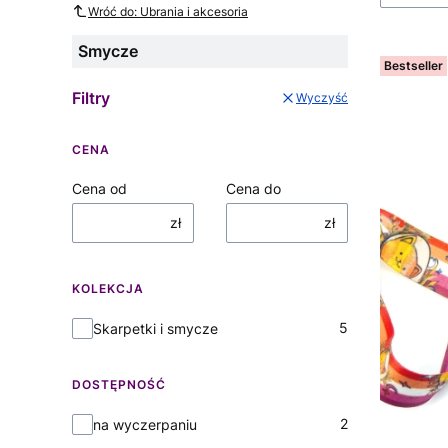
Wróć do: Ubrania i akcesoria
Smycze
Bestseller
Filtry
Wyczyść
CENA
Cena od
Cena do
zł
zł
KOLEKCJA
Kolekcja
5
Skarpetki i smycze
DOSTĘPNOŚĆ
Dostępność
2
na wyczerpaniu