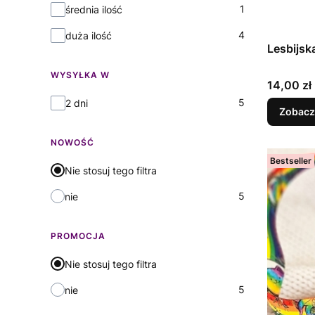
1
średnia ilość
4
duża ilość
Lesbijsk
WYSYŁKA W
Cena
14,00 zł
Wysyłka w
5
2 dni
Zobacz
NOWOŚĆ
Bestseller
Nie stosuj tego filtra
5
nie
PROMOCJA
Nie stosuj tego filtra
5
nie