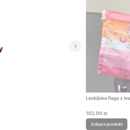
y
Lesbijska flaga z l
Cena
102,00 zł
Zobacz produkt