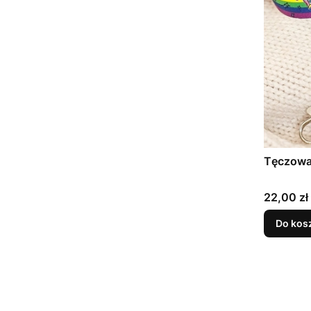
Tęczowa
Cena
22,00 zł
Do kos