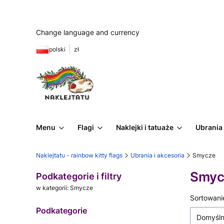
Change language and currency
polski
zł
Menu
Flagi
Naklejki i tatuaże
Ubrania 
Naklejtatu - rainbow kitty flags
Ubrania i akcesoria
Smycze
Smyc
Podkategorie i filtry
w kategorii: Smycze
Lista
Sortowani
Podkategorie
Domyśl